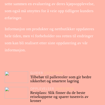
sette sammen en evaluering av deres kjøpsopplevelse,
som også må utnyttes for å veie opp tidligere kunders
erfaringer.
Informasjon om produkter og nettbutikker oppdateres
hele tiden, men vi forbeholder oss retten til endringer
som kan bli realisert etter siste oppdatering av vår
informasjon.
GUIDER
23/02/2026
Tilbehør til pallereoler som gir bedre
sikkerhet og smartere lagring
OPPLEVELSER
16/01/2026
Restplass: Slik finner du de beste
reisekuppene og sparer tusenvis av
kroner