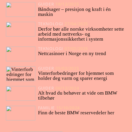
GUIDER
18/12/2025
Båndsager – presisjon og kraft i én
maskin
TEKNOLOGI
27/04/2025
Derfor bør alle norske virksomheter sette
arbeid med nettverks- og
informasjonssikkerhet i system
TEKNOLOGI
07/02/2025
Nettcasinoer i Norge en ny trend
GUIDER
05/02/2025
Vinterforbedringer for hjemmet som
holder deg varm og sparer energi
GUIDER
06/12/2024
Alt hvad du behøver at vide om BMW
tilbehør
FAMILIE
15/10/2024
Finn de beste BMW reservedeler her