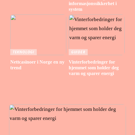
informasjonssikkerhet i
system
TEKNOLOGI
GUIDER
Nettcasinoer i Norge en ny
Vinterforbedringer for
trend
hjemmet som holder deg
varm og sparer energi