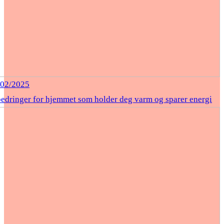
/02/2025
bedringer for hjemmet som holder deg varm og sparer energi