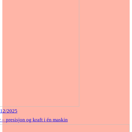
/12/2025
– presisjon og kraft i én maskin