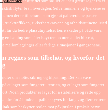
il pallereoler
er ofte det som skiller et “helt greit” lager fra et
faktisk flyter bra i hverdagen. Selve rammene og bjelkene er
, men det er tilbehøret som gjør at pallereolene passer
ne, trucktrafikken, sikkerhetskravene og arbeidsrutinene. Med
sett får du bedre plassutnyttelse, færre skader på både varer
 og en løsning som tåler høyt tempo uten at det blir rot,
te mellomlagringer eller farlige situasjoner i gangsonene.
m regnes som tilbehør, og hvorfor det
tig
andler om støtte, sikring og tilpasning. Det kan være
n på et lager som fungerer i teorien, og et lager som fungerer
r fort. Noen produkter er laget for å stabilisere og rette opp
, andre for å hindre at paller skyves for langt, og flere er rene
tiltak som beskytter reolen mot påkjørsler. I praksis betyr