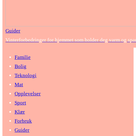
Guider
Vinterforbedringer for hjemmet som holder deg varm og spar
Familie
Bolig
Teknologi
Mat
Opplevelser
Sport
Klær
Forbruk
Guider