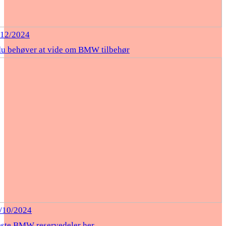
/12/2024
du behøver at vide om BMW tilbehør
/10/2024
este BMW reservedeler her