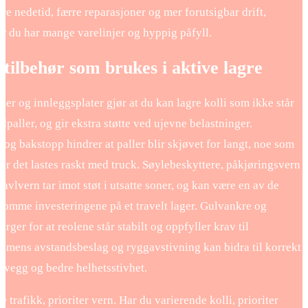
re nedetid, færre reparasjoner og mer forutsigbar drift,
år du har mange varelinjer og hyppig påfyll.
 tilbehør som brukes i aktive lagre
ler og innleggsplater gjør at du kan lagre kolli som ikke står
dpaller, og gir ekstra støtte ved ujevne belastninger.
 og bakstopp hindrer at paller blir skjøvet for langt, noe som
når det lastes raskt med truck. Søylebeskyttere, påkjøringsvern
avlvern tar imot støt i utsatte soner, og kan være en av de
somme investeringene på et travelt lager. Gulvankre og
sørger for at reolene står stabilt og oppfyller krav til
, mens avstandsbeslag og ryggavstivning kan bidra til korrekt
l vegg og bedre helhetsstivhet.
 trafikk, prioriter vern. Har du varierende kolli, prioriter