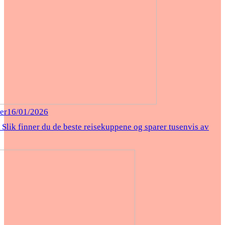
er
16/01/2026
 Slik finner du de beste reisekuppene og sparer tusenvis av