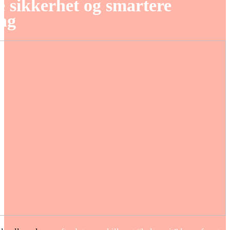
e sikkerhet og smartere
ing