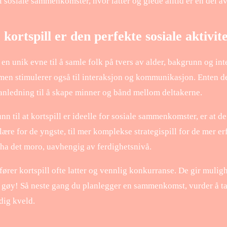
i sosiale sammenkomster, hvor latter og glede alltid er en del a
kortspill er den perfekte sosiale aktivit
 en unik evne til å samle folk på tvers av alder, bakgrunn og int
en stimulerer også til interaksjon og kommunikasjon. Enten det 
l anledning til å skape minner og bånd mellom deltakerne.
n til at kortspill er ideelle for sosiale sammenkomster, er at d
 lære for de yngste, til mer komplekse strategispill for de mer erf
 ha det moro, uavhengig av ferdighetsnivå.
fører kortspill ofte latter og vennlig konkurranse. De gir muligh
t gøy! Så neste gang du planlegger en sammenkomst, vurder å ta 
dig kveld.