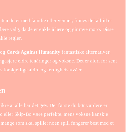
en du er med familie eller venner, finnes det alltid et
lære valg, da de er enkle å lære og gir mye moro. Disse
kle regler.
og
Cards Against Humanity
fantastiske alternativer.
engasjere eldre tenåringer og voksne. Det er aldri for sent
es forskjellige aldre og ferdighetsnivåer.
en
kre at alle har det gøy. Det første du bør vurdere er
Uno eller Skip-Bo være perfekte, mens voksne kanskje
mange som skal spille; noen spill fungerer best med et