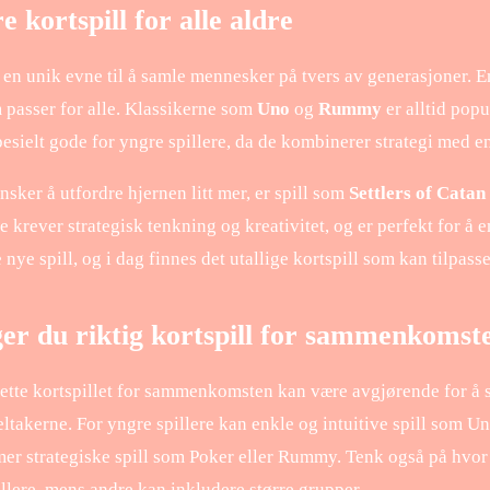
 kortspill for alle aldre
 en unik evne til å samle mennesker på tvers av generasjoner. Ent
m passer for alle. Klassikerne som
Uno
og
Rummy
er alltid popu
pesielt gode for yngre spillere, da de kombinerer strategi med en
sker å utfordre hjernen litt mer, er spill som
Settlers of Catan
e krever strategisk tenkning og kreativitet, og er perfekt for å 
 nye spill, og i dag finnes det utallige kortspill som kan tilpass
ger du riktig kortspill for sammenkomst
rette kortspillet for sammenkomsten kan være avgjørende for å si
eltakerne. For yngre spillere kan enkle og intuitive spill som 
mer strategiske spill som Poker eller Rummy. Tenk også på hvor 
pillere, mens andre kan inkludere større grupper.