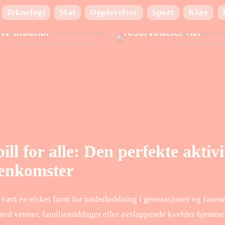
Teknologi
Mat
Opplevelser
Sport
Klær
ad du behøver at vide
Finn de beste BMW
W tilbehør
reservedeler her
ill for alle: Den perfekte aktivi
enkomster
r vært en elsket form for underholdning i generasjoner og foren
 med venner, familiemiddager eller avslappende kvelder hjemme, g