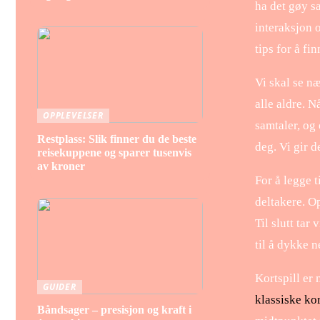
ha det gøy s
interaksjon o
tips for å fi
Vi skal se n
alle aldre. N
OPPLEVELSER
samtaler, og
Restplass: Slik finner du de beste
deg. Vi gir d
reisekuppene og sparer tusenvis
av kroner
For å legge t
deltakere. O
Til slutt tar
til å dykke 
Kortspill er
GUIDER
klassiske kor
Båndsager – presisjon og kraft i