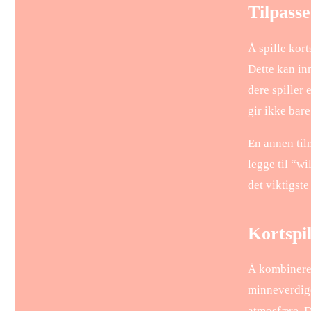
Tilpass
Å spille kor
Dette kan in
dere spiller 
gir ikke bar
En annen til
legge til “wi
det viktigste
Kortspi
Å kombinere 
minneverdige
atmosfære. De