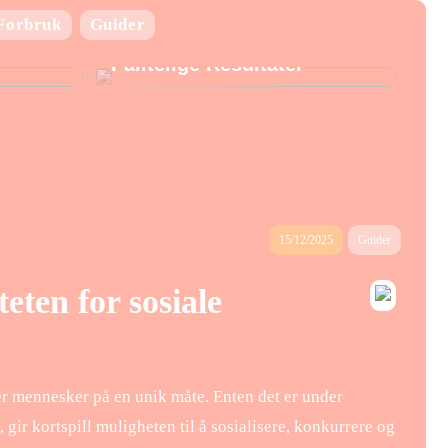
Laboratorie utstyr:
Forbruk
Guider
Nøkkelen til Presise og
Pålitelige Resultater
15/12/2025
Guider
teten for sosiale
er mennesker på en unik måte. Enten det er under
ir kortspill muligheten til å sosialisere, konkurrere og