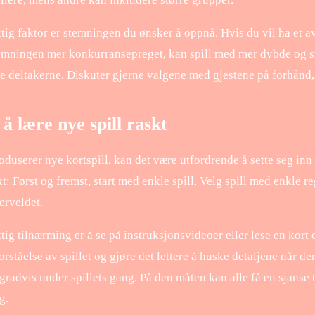
tig faktor er stemningen du ønsker å oppnå. Hvis du vil ha et av
temningen mer konkurransepreget, kan spill med mer dybde og s
re deltakerne. Diskuter gjerne valgene med gjestene på forhånd, s
 å lære nye spill raskt
duserer nye kortspill, kan det være utfordrende å sette seg inn 
kt: Først og fremst, start med enkle spill. Velg spill med enkle r
erveldet.
tig tilnærming er å se på instruksjonsvideoer eller lese en kort
orståelse av spillet og gjøre det lettere å huske detaljene når de
radvis under spillets gang. På den måten kan alle få en sjanse t
g.