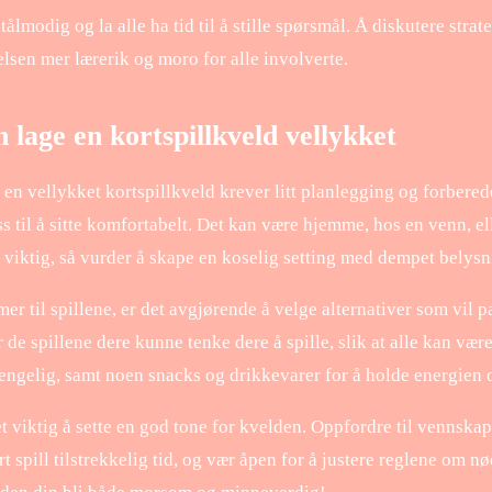
r tålmodig og la alle ha tid til å stille spørsmål. Å diskutere st
elsen mer lærerik og moro for alle involverte.
lage en kortspillkveld vellykket
en vellykket kortspillkveld krever litt planlegging og forberede
 til å sitte komfortabelt. Det kan være hjemme, hos en venn, ell
 viktig, så vurder å skape en koselig setting med dempet belys
r til spillene, er det avgjørende å velge alternativer som vil p
r de spillene dere kunne tenke dere å spille, slik at alle kan v
gjengelig, samt noen snacks og drikkevarer for å holde energie
det viktig å sette en god tone for kvelden. Oppfordre til vennskap
rt spill tilstrekkelig tid, og vær åpen for å justere reglene om n