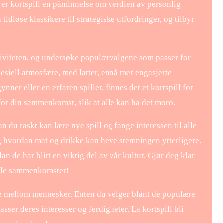
 er kortspill en påminnelse om verdien av personlig
tidløse klassikere til strategiske utfordringer, og tilbyr
ktiviteten, og undersøke populærvalgene som passer for
pesiell atmosfære, med latter, ennå mer engasjerte
er eller en erfaren spiller, finnes det et kortspill for
 for din sammenkomst, slik at alle kan ha det moro.
an du raskt kan lære nye spill og fange interessen til alle
g hvordan mat og drikke kan heve stemningen ytterligere.
dan de har blitt en viktig del av vår kultur. Gjør deg klar
siale sammenkomster!
ne mellom mennesker. Enten du velger blant de populære
asser deres interesser og ferdigheter. La kortspill bli