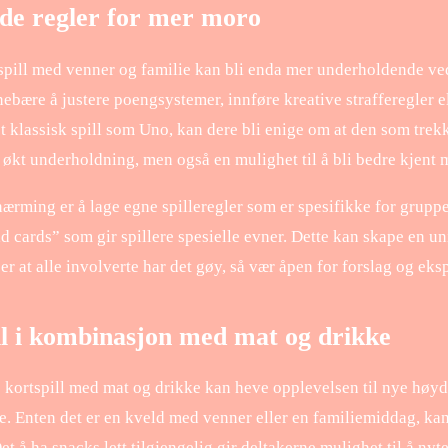
ede regler for mer moro
tspill med venner og familie kan bli enda mer underholdende ved
nebære å justere poengsystemer, innføre kreative strafferegler e
et klassisk spill som Uno, kan dere bli enige om at den som trekke
e økt underholdning, men også en mulighet til å bli bedre kjent
nærming er å lage egne spilleregler som er spesifikke for gruppe
ld cards” som gir spillere spesielle evner. Dette kan skape en u
 er at alle involverte har det gøy, så vær åpen for forslag og ek
ll i kombinasjon med mat og drikke
kortspill med mat og drikke kan heve opplevelsen til nye høy
. Enten det er en kveld med venner eller en familiemiddag, kan
t å ha snacks lett tilgjengelig gir deltakerne mulighet til å nyte 