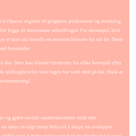
 å tilpasse reglene til gruppens preferanser og stemning.
ller legge til morsomme utfordringer. For eksempel, hvis
r et kort må fortelle en morsom historie fra sitt liv. Dette
 med hverandre.
n din. Dere kan blande elementer fra ulike kortspill eller
nik spillopplevelse som ingen har vært med på før. Husk at
sperimentering!
der og gjøre sosiale sammenkomster enda mer
 en nøye utvalgt meny bidra til å skape en avslappet
spillet uten å måtte trekke seg bort fra bordet for å spise.