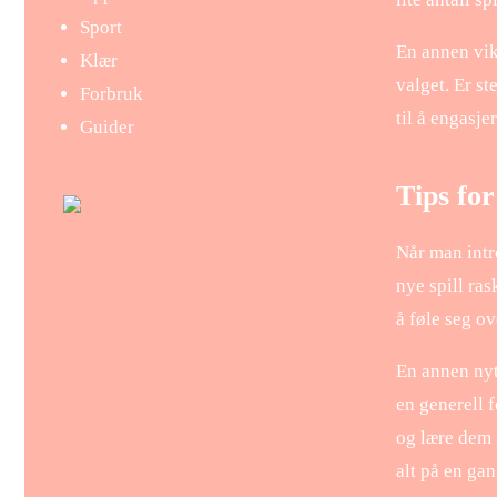
Sport
En annen vik
Klær
valget. Er s
Forbruk
til å engasje
Guider
Tips for
Når man intro
nye spill ras
å føle seg ov
En annen nyt
en generell f
og lære dem g
alt på en gan