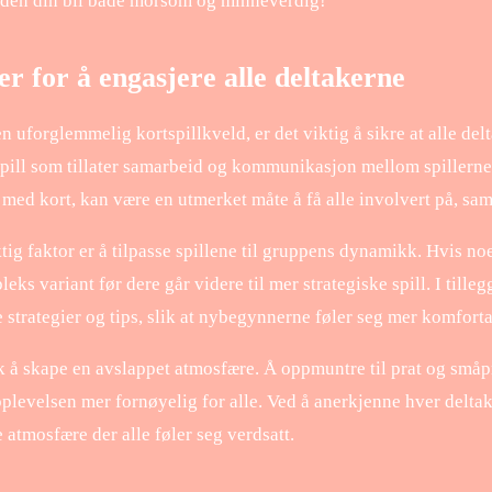
lden din bli både morsom og minneverdig!
er for å engasjere alle deltakerne
n uforglemmelig kortspillkveld, er det viktig å sikre at alle del
spill som tillater samarbeid og kommunikasjon mellom spillerne
 med kort, kan være en utmerket måte å få alle involvert på, sa
ig faktor er å tilpasse spillene til gruppens dynamikk. Hvis noen
ks variant før dere går videre til mer strategiske spill. I tille
ne strategier og tips, slik at nybegynnerne føler seg mer komforta
usk å skape en avslappet atmosfære. Å oppmuntre til prat og småp
pplevelsen mer fornøyelig for alle. Ved å anerkjenne hver delta
 atmosfære der alle føler seg verdsatt.