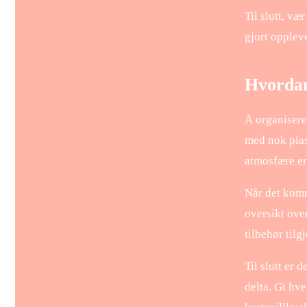
Til slutt, væ
gjort opplev
Hvordan 
Å organisere 
med nok plass
atmosfære er
Når det komme
oversikt ove
tilbehør til
Til slutt er 
delta. Gi hve