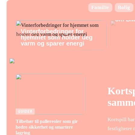
Familie
Bolig
Alt hv
om BM
Vinterforbedringer for
hjemmet som holder deg
varm og sparer energi
Kortsp
samm
GUIDER
Kortspill ha
Tilbehør til pallereoler som gir
bedre sikkerhet og smartere
festligheter
lagring