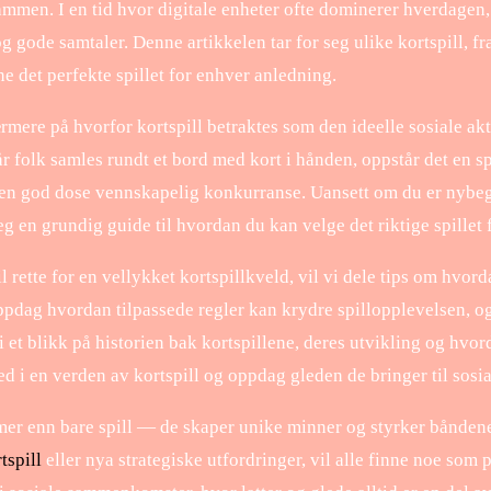
ammen. I en tid hvor digitale enheter ofte dominerer hverdagen,
g gode samtaler. Denne artikkelen tar for seg ulike kortspill, fra 
nne det perfekte spillet for enhver anledning.
ærmere på hvorfor kortspill betraktes som den ideelle sosiale a
år folk samles rundt et bord med kort i hånden, oppstår det en s
 en god dose vennskapelig konkurranse. Uansett om du er nybegynn
eg en grundig guide til hvordan du kan velge det riktige spillet
il rette for en vellykket kortspillkveld, vil vi dele tips om hvord
ppdag hvordan tilpassede regler kan krydre spillopplevelsen, o
 vi et blikk på historien bak kortspillene, deres utvikling og hvor
ned i en verden av kortspill og oppdag gleden de bringer til so
 mer enn bare spill — de skaper unike minner og styrker bånde
tspill
eller nya strategiske utfordringer, vil alle finne noe som p