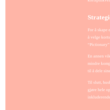
kortspillkve
Strategi
For å skape e
å velge kort
“Pictionary”
En annen vikt
mindre komple
til å dele si
Til slutt, h
gjøre hele o
inkluderende