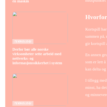
midtpunktet 
én maskin
Hvorfor 
Kortspill har
sammen på, m
TEKNOLOGI
gir kortspil
Derfor bør alle norske
virksomheter sette arbeid med
En annen grun
nettverks- og
som er lett å
informasjonssikkerhet i system
kan delta og
I tillegg med
minst, ha de
og minnever
TEKNOLOGI