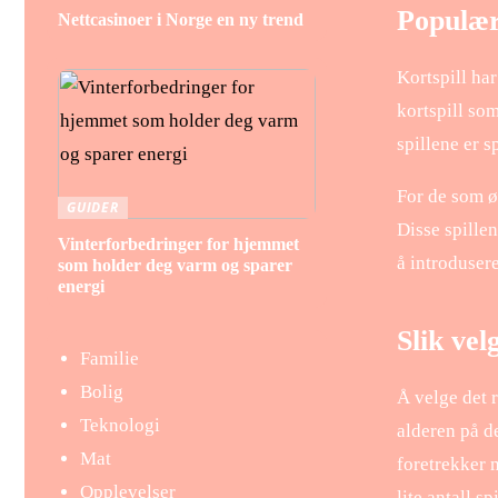
Populære
Nettcasinoer i Norge en ny trend
Kortspill har
kortspill so
spillene er s
For de som øn
GUIDER
Disse spillen
Vinterforbedringer for hjemmet
å introdusere
som holder deg varm og sparer
energi
Slik vel
Familie
Bolig
Å velge det 
Teknologi
alderen på d
Mat
foretrekker 
Opplevelser
lite antall s