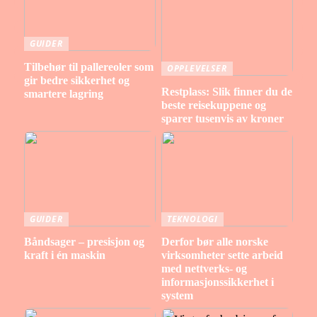
GUIDER
Tilbehør til pallereoler som
OPPLEVELSER
gir bedre sikkerhet og
Restplass: Slik finner du de
smartere lagring
beste reisekuppene og
sparer tusenvis av kroner
GUIDER
TEKNOLOGI
Båndsager – presisjon og
Derfor bør alle norske
kraft i én maskin
virksomheter sette arbeid
med nettverks- og
informasjonssikkerhet i
system