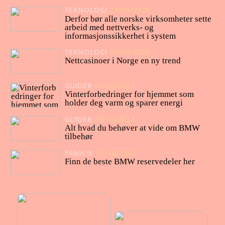
TEKNOLOGI
27/04/2025
Derfor bør alle norske virksomheter sette
arbeid med nettverks- og
informasjonssikkerhet i system
TEKNOLOGI
07/02/2025
Nettcasinoer i Norge en ny trend
GUIDER
05/02/2025
Vinterforbedringer for hjemmet som
holder deg varm og sparer energi
GUIDER
06/12/2024
Alt hvad du behøver at vide om BMW
tilbehør
FAMILIE
15/10/2024
Finn de beste BMW reservedeler her