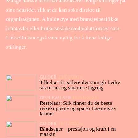
Mange norske bedrifter annonserer ledige stillinger på
sine nettsider, slik at du kan søke direkte til
organisasjonen. Å holde øye med bransjespesifikke
jobbtavler eller bruke sosiale medieplattformer som
LinkedIn kan også være nyttig for å finne ledige
stillinger.
GUIDER
23/02/2026
Tilbehør til pallereoler som gir bedre
sikkerhet og smartere lagring
OPPLEVELSER
16/01/2026
Restplass: Slik finner du de beste
reisekuppene og sparer tusenvis av
kroner
GUIDER
18/12/2025
Båndsager – presisjon og kraft i én
maskin