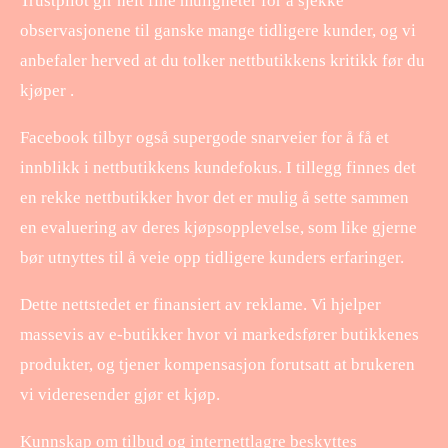
Trustpilot gir helt fine muligheter for å sjekke
observasjonene til ganske mange tidligere kunder, og vi
anbefaler herved at du tolker nettbutikkens kritikk før du
kjøper .
Facebook tilbyr også supergode snarveier for å få et
innblikk i nettbutikkens kundefokus. I tillegg finnes det
en rekke nettbutikker hvor det er mulig å sette sammen
en evaluering av deres kjøpsopplevelse, som like gjerne
bør utnyttes til å veie opp tidligere kunders erfaringer.
Dette nettstedet er finansiert av reklame. Vi hjelper
massevis av e-butikker hvor vi markedsfører butikkenes
produkter, og tjener kompensasjon forutsatt at brukeren
vi videresender gjør et kjøp.
Kunnskap om tilbud og internettlagre beskyttes