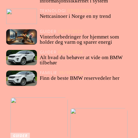
informasjonssikkerhet i system
TEKNOLOGI
07/02/2025
Nettcasinoer i Norge en ny trend
GUIDER
05/02/2025
Vinterforbedringer for hjemmet som
holder deg varm og sparer energi
GUIDER
06/12/2024
Alt hvad du behøver at vide om BMW
tilbehør
FAMILIE
15/10/2024
Finn de beste BMW reservedeler her
GUIDER