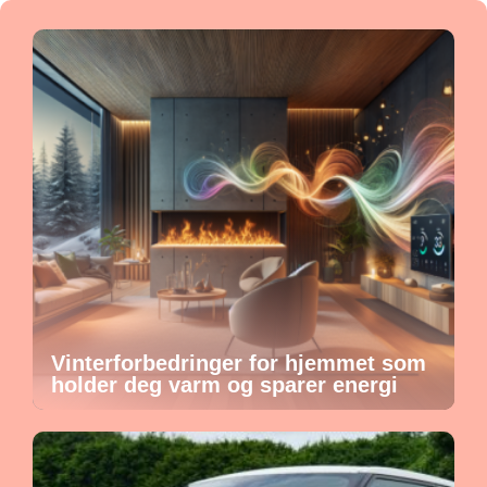
Vinterforbedringer for hjemmet som
holder deg varm og sparer energi