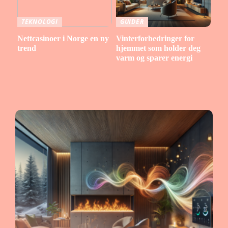
TEKNOLOGI
GUIDER
Nettcasinoer i Norge en ny
Vinterforbedringer for
trend
hjemmet som holder deg
varm og sparer energi