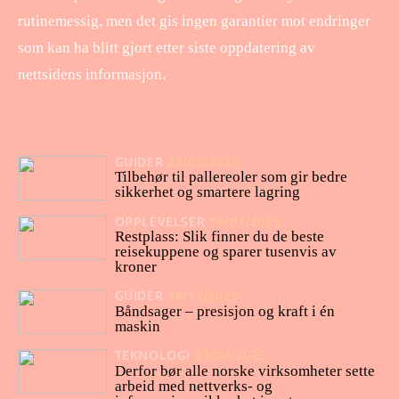
rutinemessig, men det gis ingen garantier mot endringer
som kan ha blitt gjort etter siste oppdatering av
nettsidens informasjon.
GUIDER
23/02/2026
Tilbehør til pallereoler som gir bedre
sikkerhet og smartere lagring
OPPLEVELSER
16/01/2026
Restplass: Slik finner du de beste
reisekuppene og sparer tusenvis av
kroner
GUIDER
18/12/2025
Båndsager – presisjon og kraft i én
maskin
TEKNOLOGI
27/04/2025
Derfor bør alle norske virksomheter sette
arbeid med nettverks- og