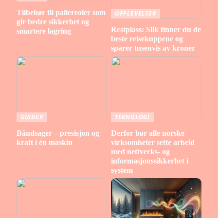
Tilbehør til pallereoler som
OPPLEVELSER
gir bedre sikkerhet og
Restplass: Slik finner du de
smartere lagring
beste reisekuppene og
sparer tusenvis av kroner
GUIDER
TEKNOLOGI
Båndsager – presisjon og
Derfor bør alle norske
kraft i én maskin
virksomheter sette arbeid
med nettverks- og
informasjonssikkerhet i
system