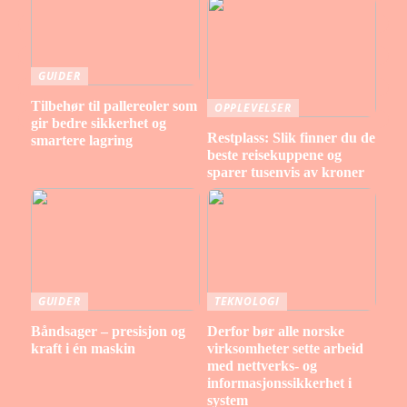
GUIDER
Tilbehør til pallereoler som
OPPLEVELSER
gir bedre sikkerhet og
Restplass: Slik finner du de
smartere lagring
beste reisekuppene og
sparer tusenvis av kroner
GUIDER
TEKNOLOGI
Båndsager – presisjon og
Derfor bør alle norske
kraft i én maskin
virksomheter sette arbeid
med nettverks- og
informasjonssikkerhet i
system