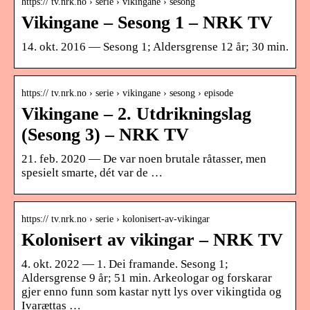
https:// tv.nrk.no › serie › vikingane › sesong
Vikingane – Sesong 1 – NRK TV
14. okt. 2016 — Sesong 1; Aldersgrense 12 år; 30 min.
https:// tv.nrk.no › serie › vikingane › sesong › episode
Vikingane – 2. Utdrikningslag
(Sesong 3) – NRK TV
21. feb. 2020 — De var noen brutale råtasser, men
spesielt smarte, dét var de …
https:// tv.nrk.no › serie › kolonisert-av-vikingar
Kolonisert av vikingar – NRK TV
4. okt. 2022 — 1. Dei framande. Sesong 1;
Aldersgrense 9 år; 51 min. Arkeologar og forskarar
gjer enno funn som kastar nytt lys over vikingtida og
Ivarættas …