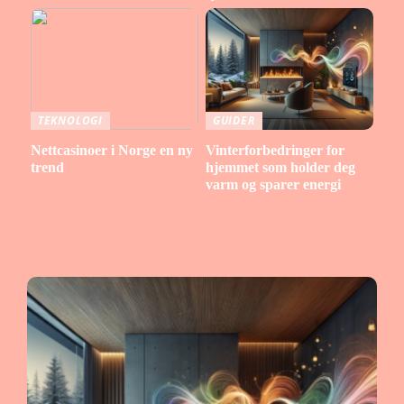
TEKNOLOGI
GUIDER
Nettcasinoer i Norge en ny
Vinterforbedringer for
trend
hjemmet som holder deg
varm og sparer energi