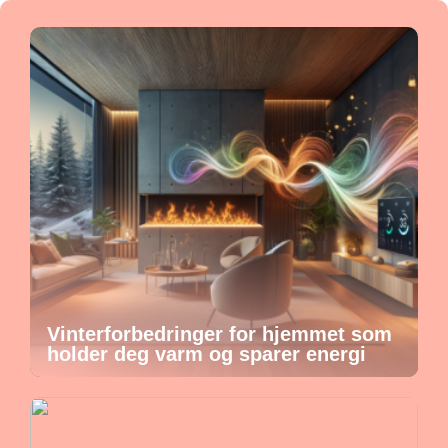
Vinterforbedringer for hjemmet som
holder deg varm og sparer energi