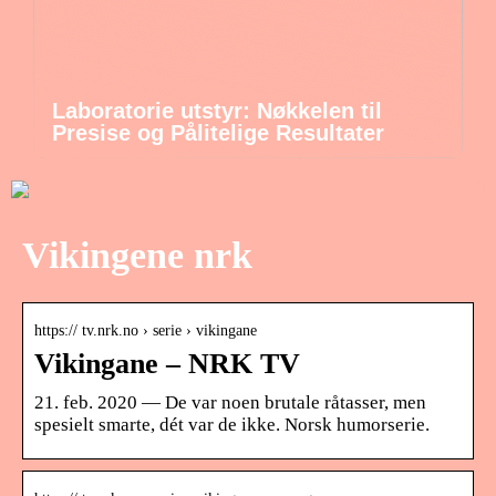
Laboratorie utstyr: Nøkkelen til
Presise og Pålitelige Resultater
Vikingene nrk
https:// tv.nrk.no › serie › vikingane
Vikingane – NRK TV
21. feb. 2020 — De var noen brutale råtasser, men
spesielt smarte, dét var de ikke. Norsk humorserie.