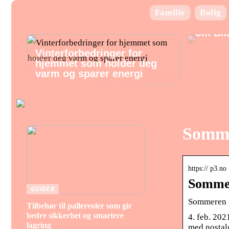
Familie
Bolig
Alt hv
om BM
Vinterforbedringer for
hjemmet som holder deg
varm og sparer energi
Somme
https:// p3.no
Sommere
GUIDER
Sommeren ’8
Tilbehør til pallereoler som gir
bedre sikkerhet og smartere
4. feb. 20
lagring
med nostal