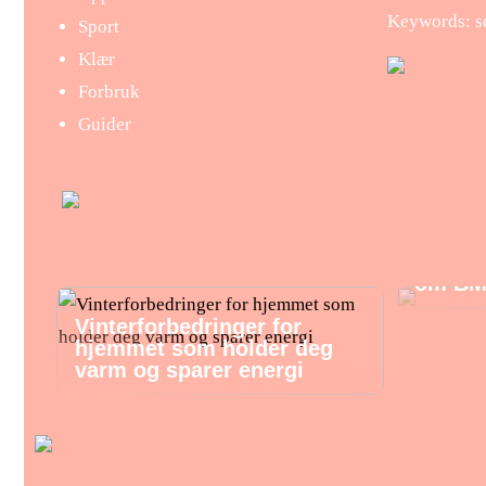
Keywords: s
Sport
Klær
Forbruk
Guider
Alt hv
om BM
Vinterforbedringer for
hjemmet som holder deg
varm og sparer energi