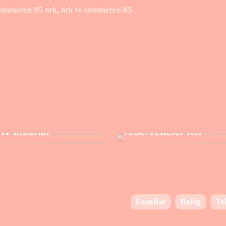
ommeren 85 nrk, nrk tv sommeren 85
ad du behøver at vide
Finn de beste BMW
W tilbehør
reservedeler her
Familie
Bolig
Te