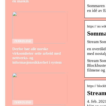
én maskin
Sommaren 8
en idé av
https:// no.w
Sommar
TEKNOLOGI
Stream Som
en overdåd
Derfor bør alle norske
med nostal
virksomheter sette arbeid med
nettverks- og
Stream Som
informasjonssikkerhet i system
Blockbuster
filmene og 
https:// bloc
Stream
4. feb. 20
TEKNOLOGI