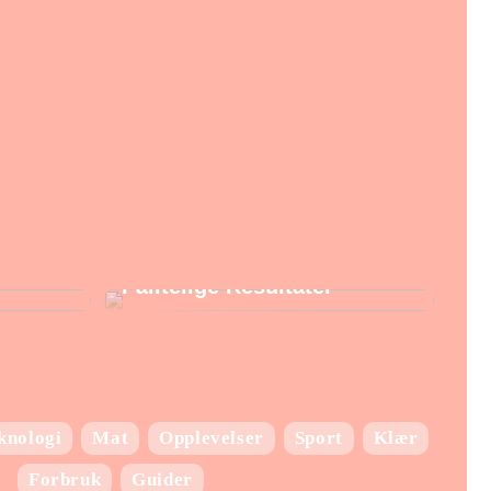
Laboratorie utstyr:
Nøkkelen til Presise og
Pålitelige Resultater
knologi
Mat
Opplevelser
Sport
Klær
Forbruk
Guider