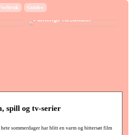
Laboratorie utstyr:
Forbruk
Guider
Nøkkelen til Presise og
Pålitelige Resultater
spill og tv-serier
te sommerdager har blitt en varm og bittersøt film