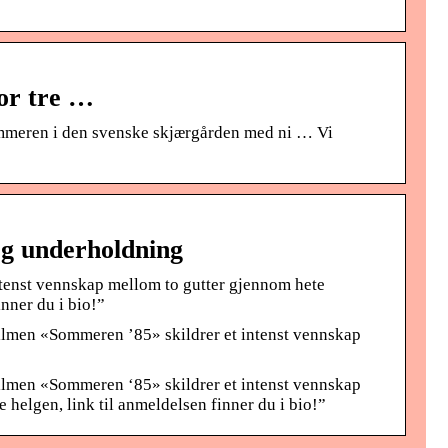
for tre …
ommeren i den svenske skjærgården med ni … Vi
og underholdning
tenst vennskap mellom to gutter gjennom hete
nner du i bio!”
lmen «Sommeren ’85» skildrer et intenst vennskap
lmen «Sommeren ‘85» skildrer et intenst vennskap
elgen, link til anmeldelsen finner du i bio!”