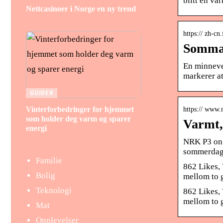
blitt en va
Nettcasinoer i Norge en ny trend
https:// zh-
Sommar
En minneve
markerer at
GUIDER
Vinterforbedringer for hjemmet
https:// www.
som holder deg varm og sparer
Varmt,
energi
NRK P3 on 
sommerdage
Familie
862 Likes,
Bolig
mellom to 
Teknologi
862 Likes,
mellom to 
Mat
Opplevelser