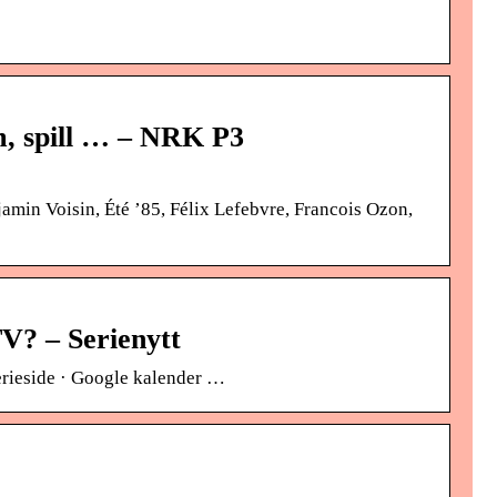
m, spill … – NRK P3
jamin Voisin, Été ’85, Félix Lefebvre, Francois Ozon,
? – Serienytt
erieside · Google kalender …