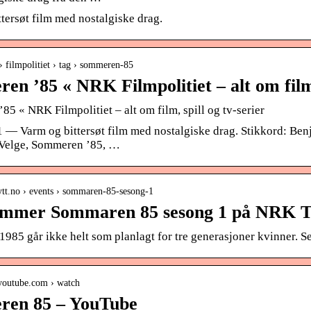
tersøt film med nostalgiske drag.
 › filmpolitiet › tag › sommeren-85
en ’85 « NRK Filmpolitiet – alt om fil
5 « NRK Filmpolitiet – alt om film, spill og tv-serier
1 — Varm og bittersøt film med nostalgiske drag. Stikkord: Ben
 Velge, Sommeren ’85, …
nytt.no › events › sommaren-85-sesong-1
mmer Sommaren 85 sesong 1 på NRK TV
985 går ikke helt som planlagt for tre generasjoner kvinner. S
youtube.com › watch
en 85 – YouTube