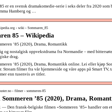
5 er en svensk dramakomedie-serie i seks deler fra 2020 som b
 Emma Hamberg og …
ikipedia.org › wiki › Sommaren_85
en 85 – Wikipedia
meren ’85 (2020), Drama, Romantikk
ig og nostalgisk oppvekstdrama fra Normandie – med bittersøte 
giske drag.
meren ’85 (2020), Drama, Romantikk online. Lei eller kjøp S
. Stream filmer fra vår hjemmeside og våre apps på Smart TV, t
mer enn tusenvis av titler.
kbuster.no › filmer › sommeren-85
 Sommeren ’85 (2020), Drama, Romanti
21 — Den fransk-belgiske filmen «Sommeren ’85» handler om et