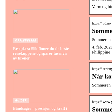
Varm og bit
https:// p3.no
Sommer
Sommeren ’8
OPPLEVELSER
4. feb. 202
Restplass: Slik finner du de beste
Philippine
reisekuppene og sparer tusenvis
av kroner
https:// serie
Når ko
Sommeren 1
GUIDER
https:// www.
Sommer
Båndsager – presisjon og kraft i