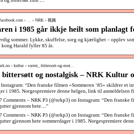
rm og bittersøt film …
cn.facebook.com › … › NRK › 视频
en i 1985 går ikkje heilt som planlagt 
rdig sommer. Lykke, skuffelse, sorg og kjærlighet – opplev s
 kong Harald fyller 85 år.
nrk.no › kultur › varmt_-bittersott-og-nost…
 bittersøtt og nostalgisk – NRK Kultur 
Instagram: “Den franske filmen «Sommeren ‘85» skildrer et in
r i 1985. Norgespremiere denne helgen, link til anmeldelsen fi
 7 Comments – NRK P3 (@nrkp3) on Instagram: “Den franske fi
gutter gjennom hete…”
 7 Comments – NRK P3 (@nrkp3) on Instagram: “Den franske fi
gutter gjennom hete sommerdager i 1985. Norgespremiere denne h