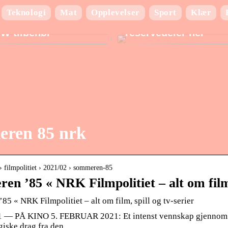
Teknologi
Mat
Opplevelser
Sport
Klær
ad du behøver at vide
Finn de beste BMW
W tilbehør
reservedeler her
ren 85 nrk
 › filmpolitiet › 2021/02 › sommeren-85
n ’85 « NRK Filmpolitiet – alt om film, 
5 « NRK Filmpolitiet – alt om film, spill og tv-serier
21 — PÅ KINO 5. FEBRUAR 2021: Et intenst vennskap gjennom he
giske drag fra den …