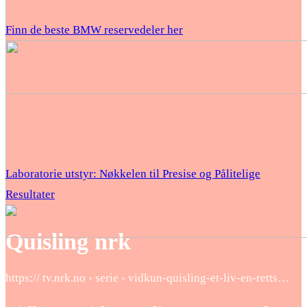
Finn de beste BMW reservedeler her
Laboratorie utstyr: Nøkkelen til Presise og Pålitelige
Resultater
Quisling nrk
https:// tv.nrk.no › serie › vidkun-quisling-et-liv-en-retts…