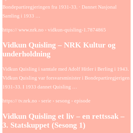
Bondepartiregjeringen fra 1931-33. · Dannet Nasjonal
Samling i 1933 …
https:// www.nrk.no › vidkun-quisling-1.7874865
Vidkun Quisling – NRK Kultur og
underholdning
Vidkun Quisling i samtale med Adolf Hitler i Berling i 1943.
Vidkun Quisling var forsvarsminister i Bondepartiregjerigen
1931-33. I 1933 dannet Quisling …
https:// tv.nrk.no › serie › sesong › episode
Vidkun Quisling et liv – en rettssak –
3. Statskuppet (Sesong 1)