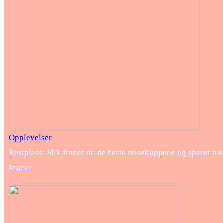
Opplevelser
Restplass: Slik finner du de beste reisekuppene og sparer tu
kroner