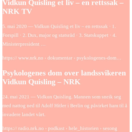
Vidkun Quisling et liv – en rettssak –
NRK TV
5. mai 2020 — Vidkun Quisling et liv – en rettssak · 1.
Forspill · 2. Dux, major og statsråd · 3. Statskuppet · 4.
Ministerpresident …
https:// www.nrk.no › dokumentar › psykologenes-dom…
Psykologenes dom over landssvikeren
Vidkun Quisling – NRK
24. mai 2021 — Vidkun Quisling. Mannen som sneik seg
med nattog ned til Adolf Hitler i Berlin og påvirket ham til å
invadere landet vårt.
https:// radio.nrk.no › podkast › hele_historien › sesong