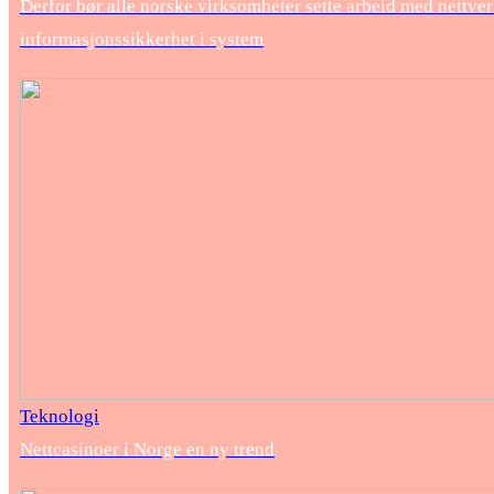
Derfor bør alle norske virksomheter sette arbeid med nettver
informasjonssikkerhet i system
Teknologi
Nettcasinoer i Norge en ny trend