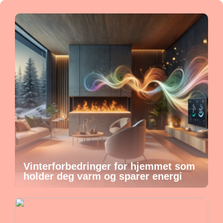
Vinterforbedringer for hjemmet som
holder deg varm og sparer energi