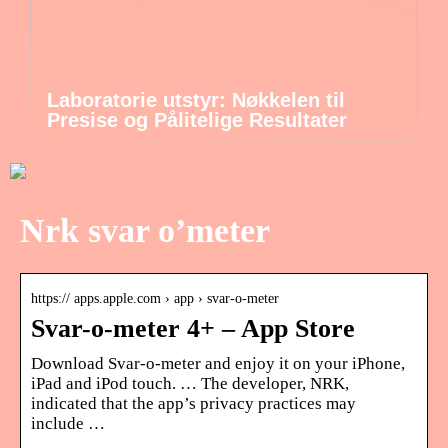
Laboratorie utstyr: Nøkkelen til
Presise og Pålitelige Resultater
Nrk svar o’meter
https:// apps.apple.com › app › svar-o-meter
Svar-o-meter 4+ – App Store
Download Svar-o-meter and enjoy it on your iPhone,
iPad and iPod touch. … The developer, NRK,
indicated that the app’s privacy practices may
include …