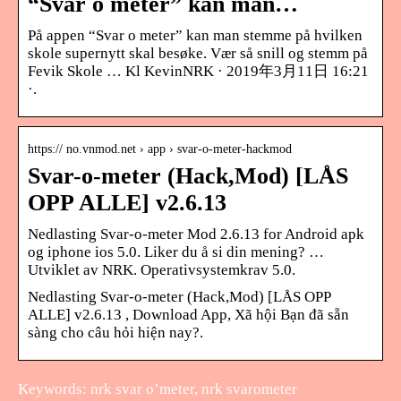
“Svar o meter” kan man…
På appen “Svar o meter” kan man stemme på hvilken
skole supernytt skal besøke. Vær så snill og stemm på
Fevik Skole … Kl Kevin‎NRK · 2019年3月11日 16:21
·.
https:// no.vnmod.net › app › svar-o-meter-hackmod
Svar-o-meter (Hack,Mod) [LÅS
OPP ALLE] v2.6.13
Nedlasting Svar-o-meter Mod 2.6.13 for Android apk
og iphone ios 5.0. Liker du å si din mening? …
Utviklet av NRK. Operativsystemkrav 5.0.
Nedlasting Svar-o-meter (Hack,Mod) [LÅS OPP
ALLE] v2.6.13 , Download App, Xã hội Bạn đã sẵn
sàng cho câu hỏi hiện nay?.
Keywords: nrk svar o’meter, nrk svarometer