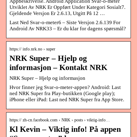
Appbeskrivelse. Android Application Svar-o-meter
Utviklet Av NRK Er Oppført Under Kategori Sosialt7.
Gjeldende Versjon Er 2.6.13, Utgitt På 12 …
Last Ned Svar-o-meter6 – Siste Versjon 2.6.139 For
Android Av NRK33 – Er du klar for dagens spørsmål?
https:// info.nrk.no › super
NRK Super – Hjelp og
informasjon – Kontakt NRK
NRK Super – Hjelp og informasjon
Hvor finner jeg Svar-o-meter-appen? Android: Last
ned NRK Super fra Play-butikken (Google play);
iPhone eller iPad: Last ned NRK Super fra App Store.
https:// zh-cn.facebook.com › NRK › posts › viktig-info…
Kl Kevin – Viktig info! På appen