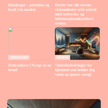
Båndsager – presisjon og
Derfor bør alle norske
kraft i én maskin
virksomheter sette arbeid
med nettverks- og
informasjonssikkerhet i
system
TEKNOLOGI
GUIDER
Nettcasinoer i Norge en ny
Vinterforbedringer for
trend
hjemmet som holder deg
varm og sparer energi