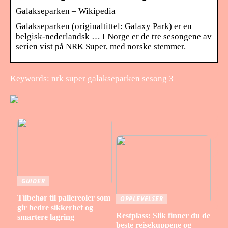
Galakseparken – Wikipedia
Galakseparken (originaltittel: Galaxy Park) er en
belgisk-nederlandsk … I Norge er de tre sesongene av
serien vist på NRK Super, med norske stemmer.
Keywords: nrk super galakseparken sesong 3
GUIDER
Tilbehør til pallereoler som
OPPLEVELSER
gir bedre sikkerhet og
Restplass: Slik finner du de
smartere lagring
beste reisekuppene og