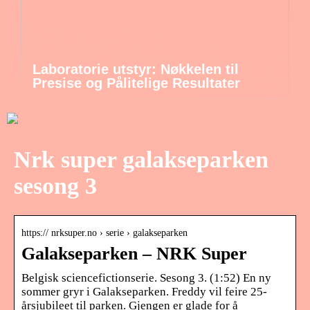
Laboratorie utstyr: Nøkkelen til
Presise og Pålitelige Resultater
Nrk super galakseparken
sesong 3
https:// nrksuper.no › serie › galakseparken
Galakseparken – NRK Super
Belgisk sciencefictionserie. Sesong 3. (1:52) En ny
sommer gryr i Galakseparken. Freddy vil feire 25-
årsjubileet til parken. Gjengen er glade for å