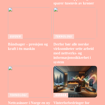
sparer tusenvis av kroner
GUIDER
TEKNOLOGI
Båndsager – presisjon og
Derfor bør alle norske
kraft i én maskin
virksomheter sette arbeid
med nettverks- og
informasjonssikkerhet i
system
TEKNOLOGI
GUIDER
Nettcasinoer i Norge en ny
Vinterforbedringer for