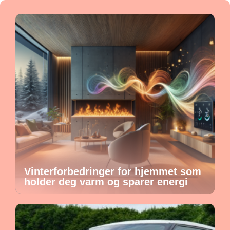
Vinterforbedringer for hjemmet som
holder deg varm og sparer energi