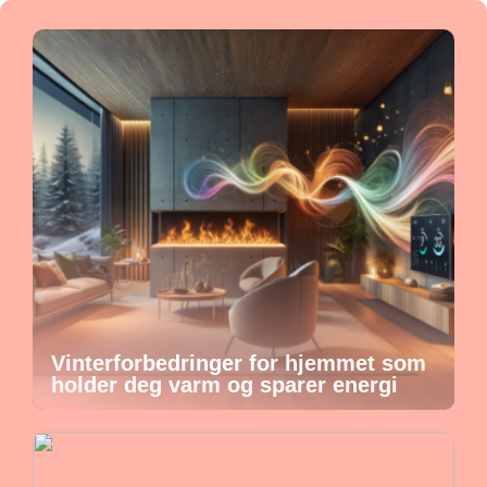
Vinterforbedringer for hjemmet som
holder deg varm og sparer energi