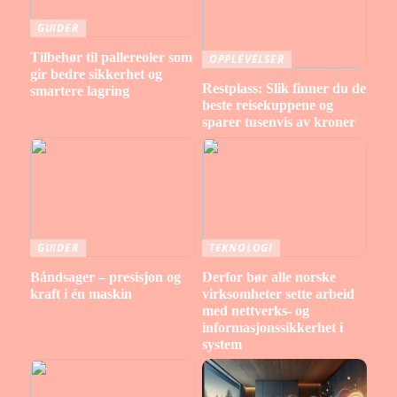
GUIDER
Tilbehør til pallereoler som
OPPLEVELSER
gir bedre sikkerhet og
Restplass: Slik finner du de
smartere lagring
beste reisekuppene og
sparer tusenvis av kroner
GUIDER
TEKNOLOGI
Båndsager – presisjon og
Derfor bør alle norske
kraft i én maskin
virksomheter sette arbeid
med nettverks- og
informasjonssikkerhet i
system