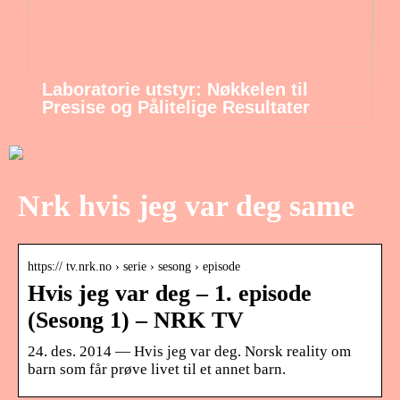
Laboratorie utstyr: Nøkkelen til
Presise og Pålitelige Resultater
Nrk hvis jeg var deg same
https:// tv.nrk.no › serie › sesong › episode
Hvis jeg var deg – 1. episode
(Sesong 1) – NRK TV
24. des. 2014 — Hvis jeg var deg. Norsk reality om
barn som får prøve livet til et annet barn.