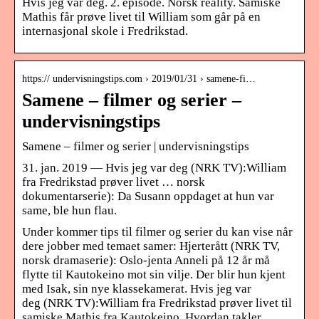
Hvis jeg var deg. 2. episode. Norsk reality. Samiske
Mathis får prøve livet til William som går på en
internasjonal skole i Fredrikstad.
https:// undervisningstips.com › 2019/01/31 › samene-fi…
Samene – filmer og serier –
undervisningstips
Samene – filmer og serier | undervisningstips
31. jan. 2019 — Hvis jeg var deg (NRK TV):William
fra Fredrikstad prøver livet … norsk
dokumentarserie): Da Susann oppdaget at hun var
same, ble hun flau.
Under kommer tips til filmer og serier du kan vise når
dere jobber med temaet samer: Hjerterått (NRK TV,
norsk dramaserie): Oslo-jenta Anneli på 12 år må
flytte til Kautokeino mot sin vilje. Der blir hun kjent
med Isak, sin nye klassekamerat. Hvis jeg var
deg (NRK TV):William fra Fredrikstad prøver livet til
samiske Mathis fra Kautokeino. Hvordan takler…