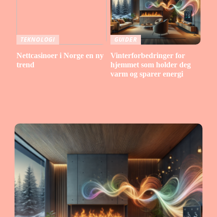
TEKNOLOGI
GUIDER
Nettcasinoer i Norge en ny
Vinterforbedringer for
trend
hjemmet som holder deg
varm og sparer energi