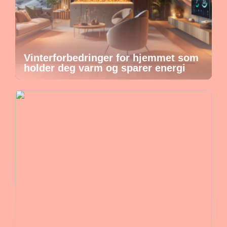
Vinterforbedringer for hjemmet som
holder deg varm og sparer energi