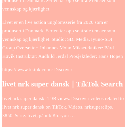
produsert i Danmark. Serien tar opp sentrale temaer som
vennskap og kjærlighet.
Livet er en live action ungdomsserie fra 2020 som er
produsert i Danmark. Serien tar opp sentrale temaer som
vennskap og kjærlighet. Studio: SDI Media, Iyuno-SDI
Group Oversetter: Johannes Mohn Miksetekniker: Bård
Høvik Instruktør: Audhild Jerdal Prosjektleder: Hans Hopen
https:// www.tiktok.com › Discover
livet nrk super dansk｜TikTok Search
livet nrk super dansk. 1.9B views. Discover videos related to
livet nrk super dansk on TikTok. Videos. nrksuperclips.
3850. Serie: livet, på nrk #foryou …