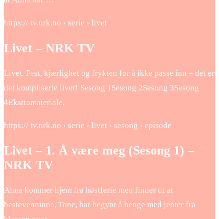
https:// tv.nrk.no › serie › livet
Livet – NRK TV
Livet. Fest, kjærlighet og frykten for å ikke passe inn – det er
det kompliserte livet! Sesong 1Sesong 2Sesong 3Sesong
4Ekstramateriale.
https:// tv.nrk.no › serie › livet › sesong › episode
Livet – 1. Å være meg (Sesong 1) –
NRK TV
Alma kommer hjem fra høstferie men finner ut at
bestevenninna, Tone, har begynt å henge med jenter fra