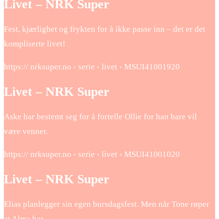
Livet – NRK Super
Fest, kjærlighet og frykten for å ikke passe inn – det er det
kompliserte livet!
https:// nrksuper.no › serie › livet › MSUI41001920
Livet – NRK Super
Aske har bestemt seg for å fortelle Ollie for han bare vil
være venner.
https:// nrksuper.no › serie › livet › MSUI41001020
Livet – NRK Super
Elias planlegger sin egen bursdagsfest. Men når Tone røper
at Alma har …