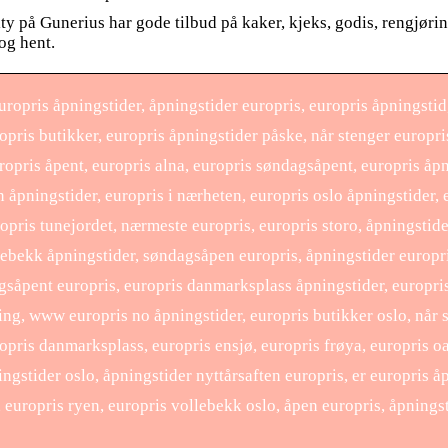
ty på Gunerius har gode tilbud på kaker, kjeks, godis, rengjørin
og hent.
ropris åpningstider, åpningstider europris, europris åpningstid
opris butikker, europris åpningstider påske, når stenger europri
uropris åpent, europris alna, europris søndagsåpent, europris åp
n åpningstider, europris i nærheten, europris oslo åpningstider,
pris tunejordet, nærmeste europris, europris storo, åpningstider
lebekk åpningstider, søndagsåpen europris, åpningstider europris
gsåpent europris, europris danmarksplass åpningstider, europris
ing, www europris no åpningstider, europris butikker oslo, når s
ropris danmarksplass, europris ensjø, europris frøya, europris o
ingstider oslo, åpningstider nyttårsaften europris, er europris 
, europris ryen, europris vollebekk oslo, åpen europris, åpnings