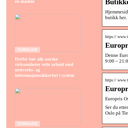
Butikk
én maskin
Hjemmesiden
butikk her.
https:// www.t
Europri
TEKNOLOGI
Denne Euro
Derfor bør alle norske
9:00 – 21:
virksomheter sette arbeid med
nettverks- og
informasjonssikkerhet i system
https:// www.t
Europri
Europris Os
Ser du ette
Oslo på Ti
TEKNOLOGI