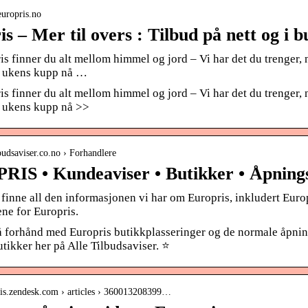
europris.no
s – Mer til overs : Tilbud på nett og i b
s finner du alt mellom himmel og jord – Vi har det du trenger, nå
v ukens kupp nå …
s finner du alt mellom himmel og jord – Vi har det du trenger, nå
v ukens kupp nå >>
ilbudsaviser.co.no › Forhandlere
IS • Kundeaviser • Butikker • Åpnings
finne all den informasjonen vi har om Europris, inkludert Euro
ne for Europris.
å forhånd med Europris butikkplasseringer og de normale åpning
tikker her på Alle Tilbudsaviser. ⭐
pris.zendesk.com › articles › 360013208399…