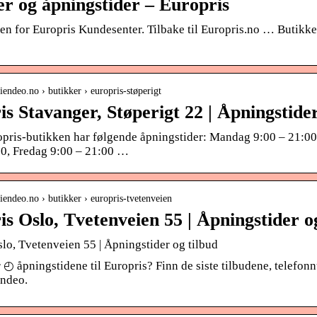
er og åpningstider – Europris
 for Europris Kundesenter. Tilbake til Europris.no … Butikker 
iendeo.no › butikker › europris-støperigt
s Stavanger, Støperigt 22 | Åpningstider
pris-butikken har følgende åpningstider: Mandag 9:00 – 21:00,
00, Fredag 9:00 – 21:00 …
iendeo.no › butikker › europris-tvetenveien
s Oslo, Tvetenveien 55 | Åpningstider o
lo, Tvetenveien 55 | Åpningstider og tilbud
r ◴ åpningstidene til Europris? Finn de siste tilbudene, telefo
endeo.