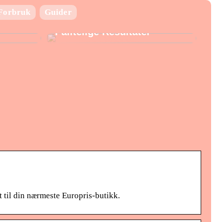
Laboratorie utstyr:
Forbruk
Guider
Nøkkelen til Presise og
Pålitelige Resultater
t til din nærmeste Europris-butikk.