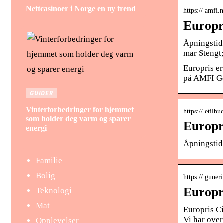
Nettcasinoer i Norge en ny trend
https:// amfi.
Europr
Åpningstide
mar Stengt
Europris er
på AMFI Ge
GUIDER
Vinterforbedringer for hjemmet
https:// etilb
som holder deg varm og sparer
Europri
energi
Åpningstide
Familie
Bolig
https:// guner
Europr
Teknologi
Mat
Europris Ci
Vi har ove
Opplevelser