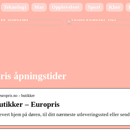
Teknologi
Mat
Opplevelser
Sport
Klær
ad du behøver at vide
Finn de beste BMW
W tilbehør
reservedeler her
ris åpningstider
uropris.no › butikker
utikker – Europris
evert hjem på døren, til ditt nærmeste utleveringssted eller send