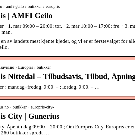
no › amfi-geilo › butikker › europris
is | AMFI Geilo
r · 1. mar 09:00 – 20:00; tor. · 2. mar 10:00 – 17:00; fre. · 3. ma
; man.
 en av landets mest kjente kjeder, og vi er er førstevalget for a
ilo.
udsavis.no › Europris › butikker
s Nittedal – Tilbudsavis, Tilbud, Åpning
r ; mandag–fredag, 9:00, – ; lørdag, 9:00, – …
ius.no › butikker › europris-city-
is City | Gunerius
ty. Åpent i dag 09:00 – 20:00 ; Om Europris City. Europris er en
r 260 butikker spredt …