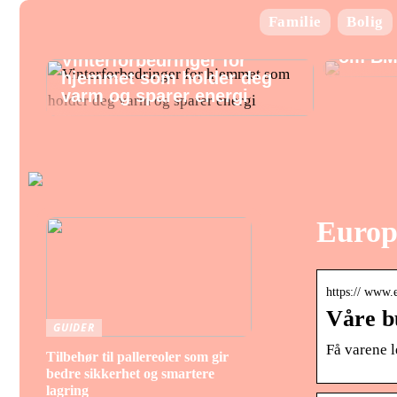
Familie
Bolig
Alt hv
om BM
Vinterforbedringer for
hjemmet som holder deg
varm og sparer energi
Europ
https:// www.e
Våre b
GUIDER
Få varene l
Tilbehør til pallereoler som gir
bedre sikkerhet og smartere
lagring