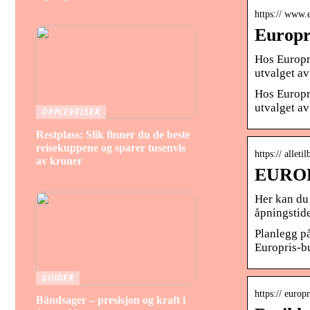
https:// www.
Europri
Hos Europri
utvalget a
Hos Europri
utvalget a
OPPLEVELSER
Restplass: Slik finner du de beste
reisekuppene og sparer tusenvis
https:// allet
av kroner
EUROPR
Her kan du 
åpningstide
Planlegg p
Europris-bu
GUIDER
https:// euro
Båndsager – presisjon og kraft i