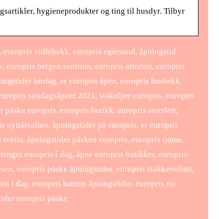
gsartikler, hygieneprodukter og ting til husdyr. Tilbyr
, europris vollebekk, europris egersund, åpningstid
s, europris bergen sentrum, europris alnabru, europris
ningstider lørdag, er europris åpen, europris brobekk,
 europris søndagsåpent 2021, stakefjær europris, europris
 påske europris, europris butikk, europris storslett,
 nyttårsaften, åpningstider på europris, er europris
 tveita, åpningstider påsken europris, europris tjøme,
tenger europris i dag, åpne europris butikker, europris-
asen, europris påske åpningstider, europris stakkevollan,
åpen i dag, europris bærum åpningstider, europris no
tider europris påske
Laboratorie utstyr: