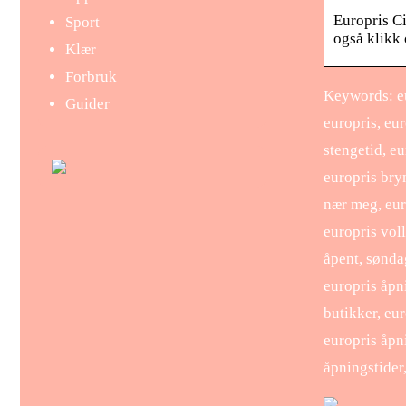
Europris Ci
Sport
også klikk 
Klær
Forbruk
Keywords: eu
Guider
europris, eur
stengetid, e
europris bry
nær meg, euro
europris vol
åpent, sønda
europris åpn
butikker, eu
europris åpn
åpningstider