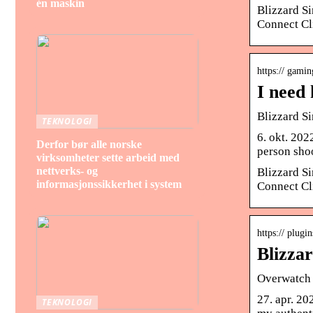
én maskin
Blizzard S
Connect Cl
https:// gami
I need
Blizzard S
TEKNOLOGI
6. okt. 202
Derfor bør alle norske
person sho
virksomheter sette arbeid med
nettverks- og
Blizzard S
informasjonssikkerhet i system
Connect Cl
https:// plug
Blizza
Overwatch 2
27. apr. 2
TEKNOLOGI