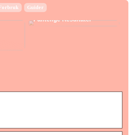
Laboratorie utstyr:
Forbruk
Guider
Nøkkelen til Presise og
Pålitelige Resultater