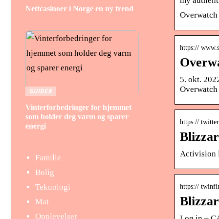
my authent
Nettcasinoer i Norge en ny trend
Overwatch 2
https:// www.
Overwat
5. okt. 20
Overwatch 2
GUIDER
Vinterforbedringer for hjemmet
som holder deg varm og sparer
https:// twitte
energi
Blizza
Activision 
Familie
Bolig
Teknologi
https:// twinf
Blizza
Mat
Opplevelser
Log in – 