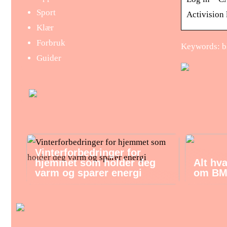
Sport
Activision
Klær
Forbruk
Keywords: bl
Guider
Vinterforbedringer for
hjemmet som holder deg
Alt hv
varm og sparer energi
om BM