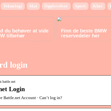
Teknologi
Mat
Opplevelser
Sport
Klær
ad du behøver at vide
Finn de beste BMW
W tilbehør
reservedeler her
rd login
t.battle.net
net Login
ee Battle.net Account · Can’t log in?