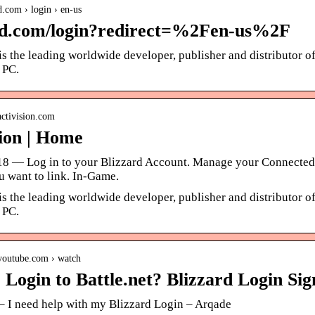
rd.com › login › en-us
rd.com/login?redirect=%2Fen-us%2F
is the leading worldwide developer, publisher and distributor o
 PC.
activision.com
sion | Home
018 — Log in to your Blizzard Account. Manage your Connected 
u want to link. In-Game.
is the leading worldwide developer, publisher and distributor o
 PC.
youtube.com › watch
Login to Battle.net? Blizzard Login Sig
– I need help with my Blizzard Login – Arqade