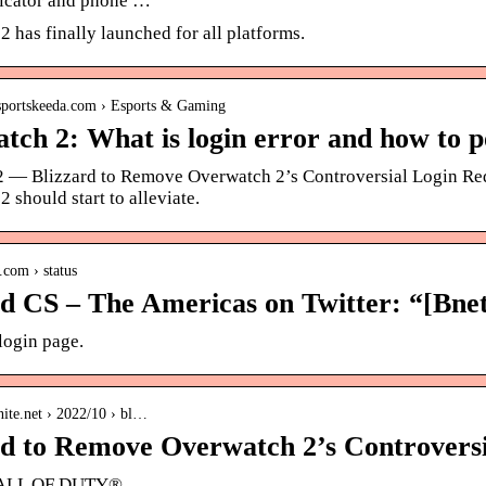
icator and phone …
 has finally launched for all platforms.
sportskeeda.com › Esports & Gaming
ch 2: What is login error and how to pos
22 — Blizzard to Remove Overwatch 2’s Controversial Login Req
 should start to alleviate.
r.com › status
rd CS – The Americas on Twitter: “[Bnet
login page.
inite.net › 2022/10 › bl…
rd to Remove Overwatch 2’s Controvers
CALL OF DUTY®