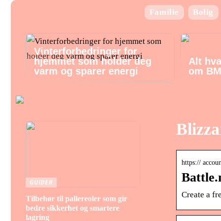
Familie
Bolig
Vinterforbedringer for
hjemmet som holder deg
Alt hv
varm og sparer energi
om BM
Blizza
https:// accoun
Battle.
GUIDER
Create a fr
Tilbehør til pallereoler som gir
bedre sikkerhet og smartere
lagring