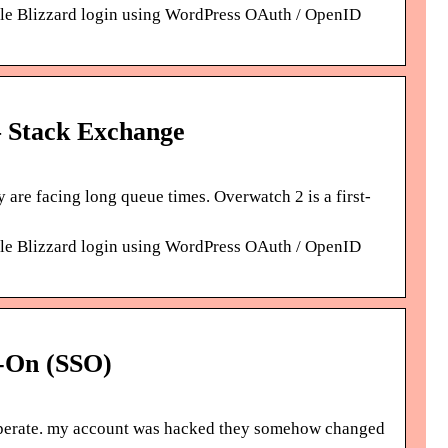
ble Blizzard login using WordPress OAuth / OpenID
– Stack Exchange
y are facing long queue times. Overwatch 2 is a first-
ble Blizzard login using WordPress OAuth / OpenID
n-On (SSO)
desperate. my account was hacked they somehow changed