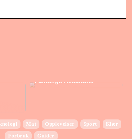
Laboratorie utstyr:
Nøkkelen til Presise og
Pålitelige Resultater
knologi
Mat
Opplevelser
Sport
Klær
Forbruk
Guider