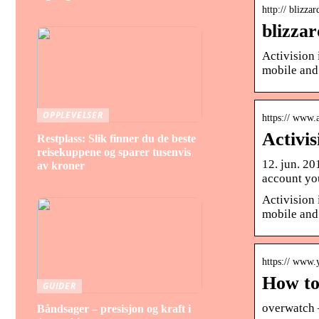
http:// blizza
blizza
Activision 
mobile and
OPPLEVELSER
https:// www.
Activi
Restplass: Slik finner du de beste
reisekuppene og sparer tusenvis
12. jun. 2
av kroner
account yo
Activision 
mobile and
https:// www.
How to 
GUIDER
overwatch 
Båndsager – presisjon og kraft i