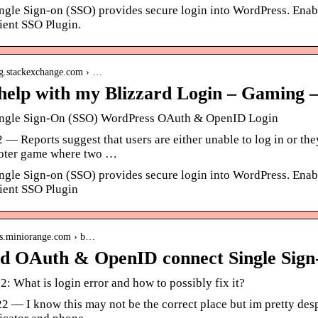
ingle Sign-on (SSO) provides secure login into WordPress. Ena
ient SSO Plugin.
ng.stackexchange.com › …
 help with my Blizzard Login – Gaming 
ingle Sign-On (SSO) WordPress OAuth & OpenID Login
2 — Reports suggest that users are either unable to log in or the
oter game where two …
ingle Sign-on (SSO) provides secure login into WordPress. Ena
ient SSO Plugin
ins.miniorange.com › b…
rd OAuth & OpenID connect Single Sig
: What is login error and how to possibly fix it?
022 — I know this may not be the correct place but im pretty 